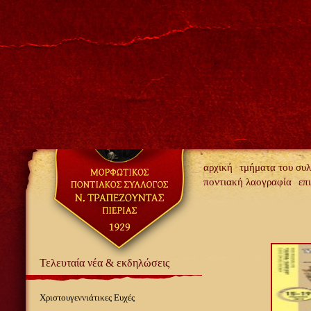
αρχική
τμήματα του συ
ποντιακή λαογραφία
επ
Τελευταία νέα & εκδηλώσεις
Χριστουγεννιάτικες Ευχές