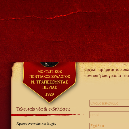
αρχική
τμήματα του συ
ποντιακή λαογραφία
επ
Τελευταία νέα & εκδηλώσεις
Χριστουγεννιάτικες Ευχές