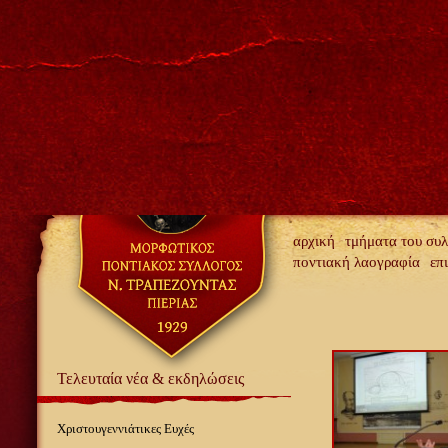
αρχική
τμήματα του συ
ποντιακή λαογραφία
επ
Τελευταία νέα & εκδηλώσεις
Χριστουγεννιάτικες Ευχές