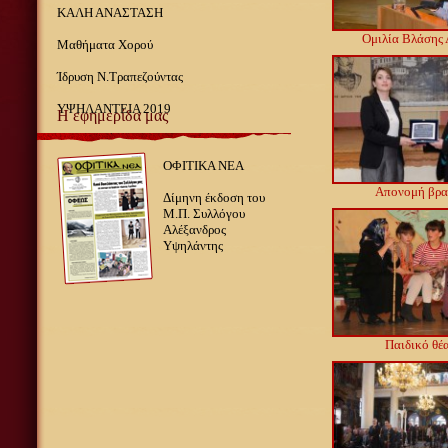
ΚΑΛΗ ΑΝΑΣΤΑΣΗ
Ομιλία Βλάσης 
Μαθήματα Χορού
Ίδρυση Ν.Τραπεζούντας
ΥΨΗΛΑΝΤΕΙΑ 2019
Η εφημερίδα μας
ΟΦΙΤΙΚΑ ΝΕΑ
Απονομή βρα
Δίμηνη έκδοση του
Μ.Π. Συλλόγου
Αλέξανδρος
Υψηλάντης
Παιδικό θέ