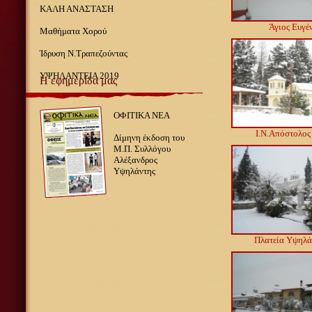
ΚΑΛΗ ΑΝΑΣΤΑΣΗ
Άγιος Ευγέ
Μαθήματα Χορού
Ίδρυση Ν.Τραπεζούντας
ΥΨΗΛΑΝΤΕΙΑ 2019
Η εφημερίδα μας
ΟΦΙΤΙΚΑ ΝΕΑ
Ι.Ν.Απόστολος
Δίμηνη έκδοση του
Μ.Π. Συλλόγου
Αλέξανδρος
Υψηλάντης
Πλατεία Υψηλ