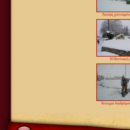
Άποψη χιονισμέν
Η Ποντιακή 
Άνοιγμα διαδρόμου