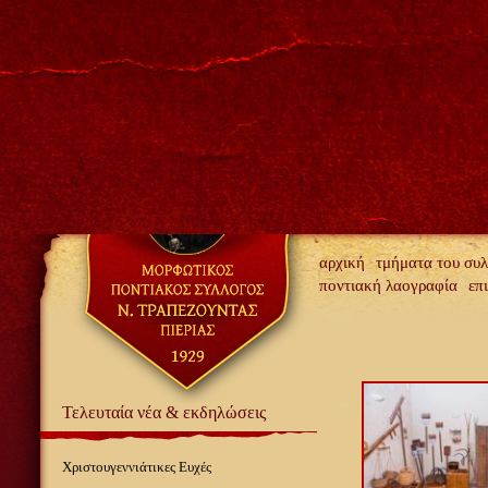
αρχική
τμήματα του συ
ποντιακή λαογραφία
επ
Τελευταία νέα & εκδηλώσεις
Χριστουγεννιάτικες Ευχές