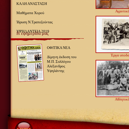
ΚΑΛΗ ΑΝΑΣΤΑΣΗ
Αγροτικέ
Μαθήματα Χορού
Ίδρυση Ν.Τραπεζούντας
ΥΨΗΛΑΝΤΕΙΑ 2019
Η εφημερίδα μας
ΟΦΙΤΙΚΑ ΝΕΑ
Έργα υποδ
Δίμηνη έκδοση του
Μ.Π. Συλλόγου
Αλέξανδρος
Υψηλάντης
Αθλητικέ