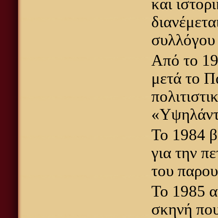
και ιστορ
διανέμετα
συλλόγου 
Από το 19
μετά το Π
πολιτιστι
«Υψηλάντ
Το 1984 β
για την π
του παρου
Το 1985 α
σκηνή που