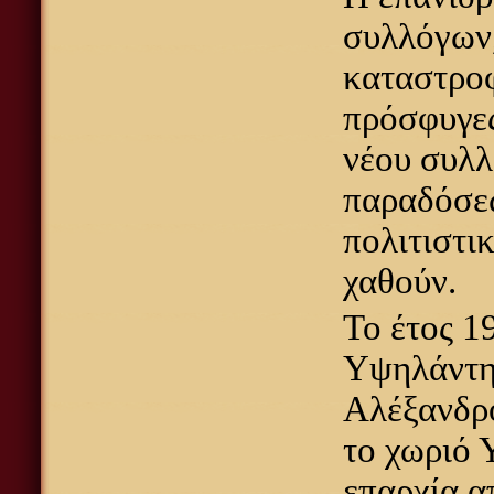
συλλόγων,
καταστροφ
πρόσφυγες
νέου συλλ
παραδόσεω
πολιτιστι
χαθούν.
Το έτος 1
Υψηλάντης
Αλέξανδρο
το χωριό 
επαρχία α