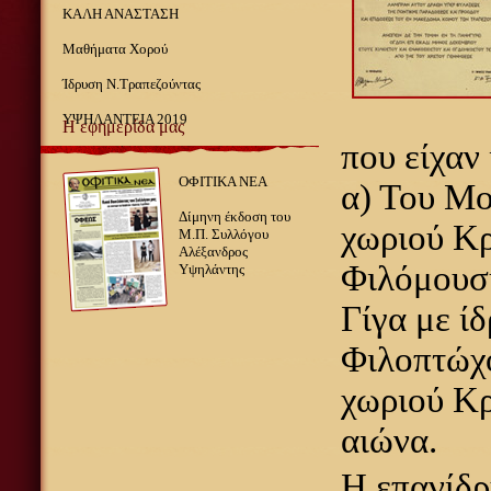
ΚΑΛΗ ΑΝΑΣΤΑΣΗ
Μαθήματα Χορού
Ίδρυση Ν.Τραπεζούντας
ΥΨΗΛΑΝΤΕΙΑ 2019
Η εφημερίδα μας
που είχαν
ΟΦΙΤΙΚΑ ΝΕΑ
α) Του Μ
Δίμηνη έκδοση του
χωριού Κρ
Μ.Π. Συλλόγου
Αλέξανδρος
Φιλόμουσ
Υψηλάντης
Γίγα με ίδ
Φιλοπτώχ
χωριού Κρ
αιώνα.
Η επανίδ