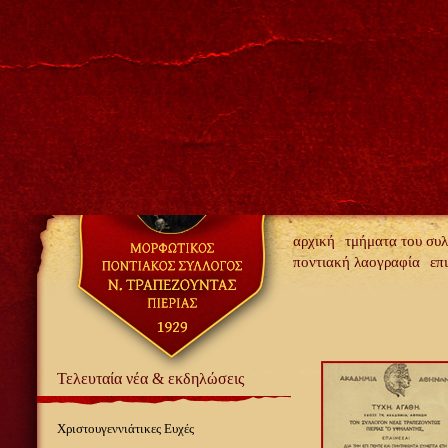
αρχική
τμήματα του συ
ποντιακή λαογραφία
επ
Τελευταία νέα & εκδηλώσεις
Χριστουγεννιάτικες Ευχές